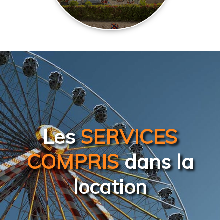
Les
SERVICES
COMPRIS
dans la
location