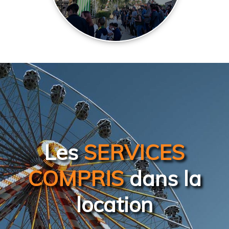
Les
SERVICES
COMPRIS
dans la
location