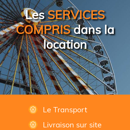
Les
SERVICES
COMPRIS
dans la
location
Le Transport
Livraison sur site