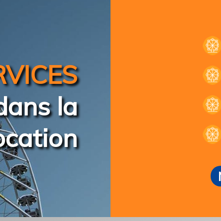
RVICES
ans la
ocation