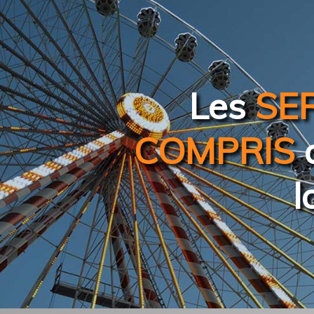
Les
SE
COMPRIS
d
l